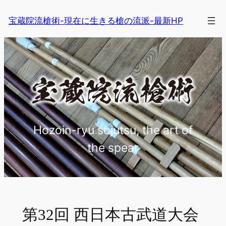
内
宝蔵院流槍術-現在に生きる槍の流派-最新HP
容
を
ス
キ
ッ
プ
Hozoin-ryu sojutsu, the art of
the spear
第32回 西日本古武道大会