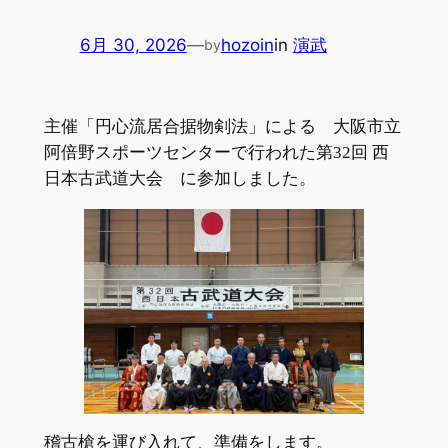
6月 30, 2026
—
hozoin
in
演武
by
主催「円心流居合据物剣法」による 大阪市立
阿倍野スポーツセンターで行われた第32回 西
日本古武道大会 に参加しました。
稽古槍を運び入れて、準備をします。