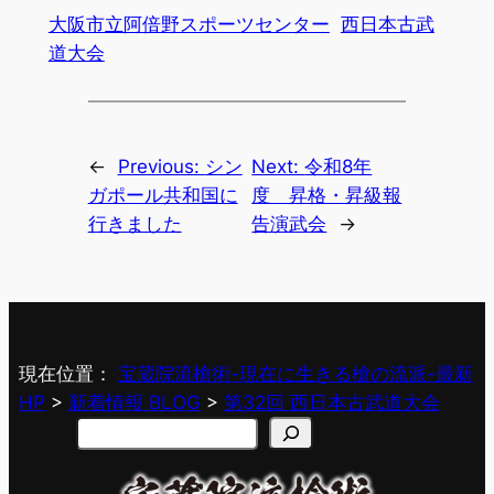
大阪市立阿倍野スポーツセンター
西日本古武
道大会
←
Previous:
シン
Next:
令和8年
ガポール共和国に
度 昇格・昇級報
行きました
告演武会
→
現在位置：
宝蔵院流槍術-現在に生きる槍の流派-最新
HP
>
新着情報 BLOG
>
第32回 西日本古武道大会
検
索