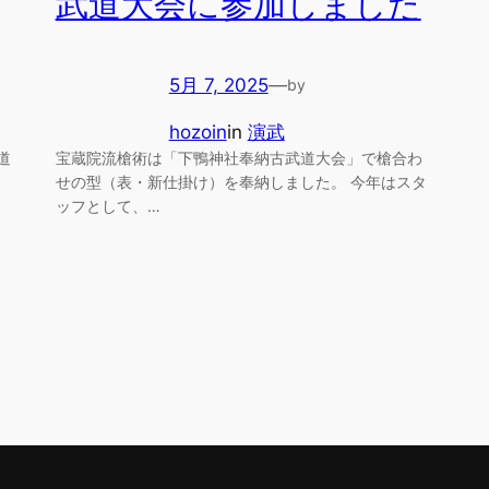
武道大会に参加しました
5月 7, 2025
—
by
hozoin
in
演武
道
宝蔵院流槍術は「下鴨神社奉納古武道大会」で槍合わ
せの型（表・新仕掛け）を奉納しました。 今年はスタ
ッフとして、…