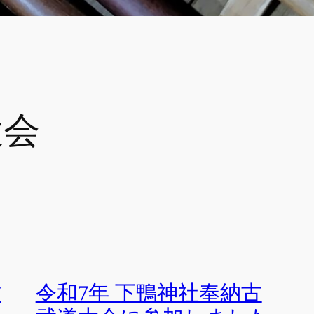
大会
古
令和7年 下鴨神社奉納古