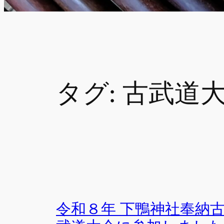
タグ:
古武道
令和８年 下鴨神社奉納