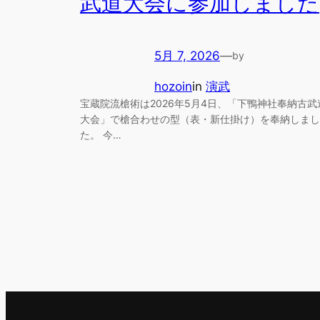
武道大会に参加しました
5月 7, 2026
—
by
hozoin
in
演武
宝蔵院流槍術は2026年5月4日、「下鴨神社奉納古武
大会」で槍合わせの型（表・新仕掛け）を奉納しまし
た。 今…