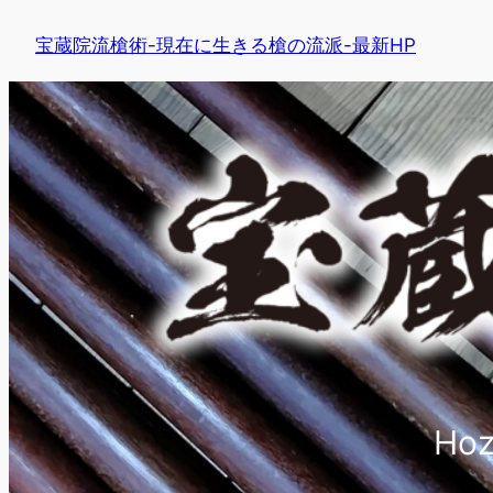
内
宝蔵院流槍術-現在に生きる槍の流派-最新HP
容
を
ス
キ
ッ
プ
Hoz