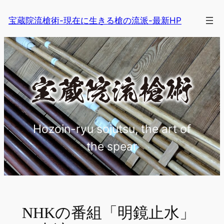
内
宝蔵院流槍術-現在に生きる槍の流派-最新HP
容
を
ス
キ
ッ
プ
Hozoin-ryu sojutsu, the art of
the spear
NHKの番組「明鏡止水」