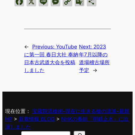
Facebook
X
Line
Messenger
Copy
Google
共
Link
Translate
有
←
Previous:
YouTube
Next:
2023
に第一回 春日大社 奉納
年7月以降の
日本古武道大会を投稿
道場稽古場所
しました
予定
→
現在位置：
宝蔵院流槍術-現在に生きる槍の流派-最新
HP
>
新着情報 BLOG
>
NHKの番組「明鏡止水」に出
演しました
検