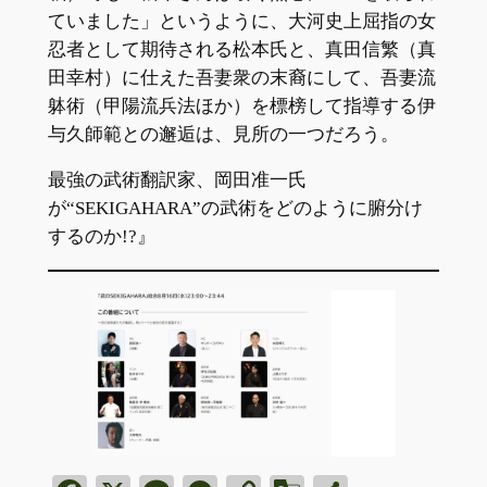
ていました」というように、大河史上屈指の女
忍者として期待される松本氏と、真田信繁（真
田幸村）に仕えた吾妻衆の末裔にして、吾妻流
躰術（甲陽流兵法ほか）を標榜して指導する伊
与久師範との邂逅は、見所の一つだろう。
最強の武術翻訳家、岡田准一氏
が“SEKIGAHARA”の武術をどのように腑分け
するのか!?』