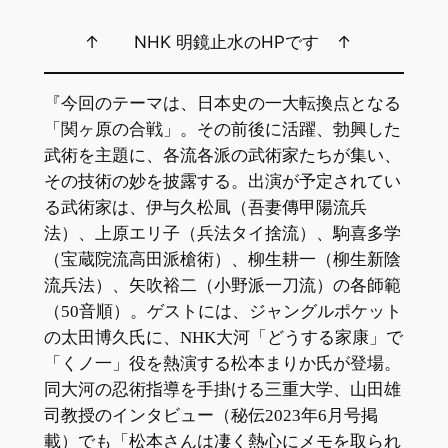
↑ NHK 明鏡止水のHPです ↑
『今回のテーマは、日本史の一大転換点となる
「関ヶ原の合戦」。その前後に活躍、勃興した
武術を主題に、各流各派の武術家たちが集い、
その技術の妙を披露する。出演が予定されてい
る武術家は、伊与久松凬（吾妻傳甲陽流兵
法）、上原エリ子（兵法タイ捨流）、駒喜多学
（宝蔵院流高田派槍術）、柳生耕一（柳生新陰
流兵法）、矢吹裕二（小野派一刀流）の各師範
（50音順）。ゲストには、ジャングルポケット
の太田博久氏に、NHK大河「どうする家康」で
「くノ一」役を熱演する松本まりか氏が登場。
同大河の忍術指導を手掛ける三重大学、山田雄
司教授のインタビュー（秘伝2023年6月号掲
載）でも「松本さんは凄く熱心にメモを取られ